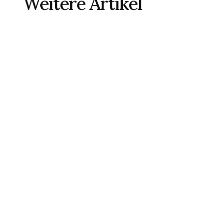
Weitere Artikel
Entscheidungsstärke unter Zeitdruck und 
Informationsdefiziten – Herausforderungen für 
Senior...
MEHR LESEN
MEHR LESEN